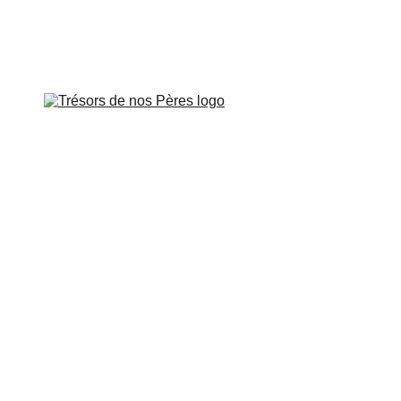
Veillée à Paris le vendredi 26 juin à 
APOTRES DE GAULE
APÔTRES DE PROVENCE
SUR LES PAS DE
CARTES INTERACTIVES
VIDÉOS
CONTROVERSES
BOUTIQUE