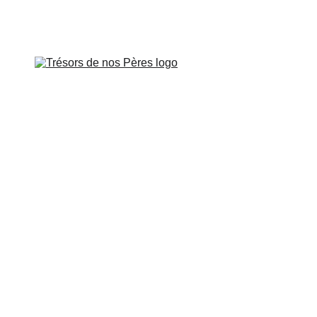
is le vendredi 26 juin à 
 DE PROVENCE
SUR LES PAS DE
CART
CONTROVERSES
BOUTIQUE