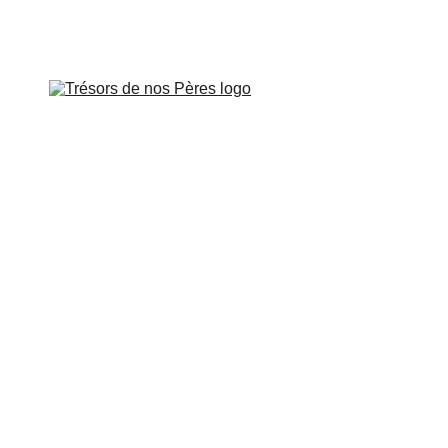
is le vendredi 26 juin à 
 DE PROVENCE
SUR LES PAS DE
CART
CONTROVERSES
BOUTIQUE