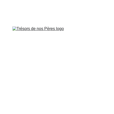
Veillée à Paris le vendredi 26 juin à 
APOTRES DE GAULE
APÔTRES DE PROVENCE
SUR LES PAS DE
CARTES INTERACTIVES
VIDÉOS
CONTROVERSES
BOUTIQUE