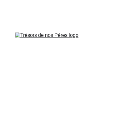
Veillée à Paris le vendredi 26 juin à 
APOTRES DE GAULE
APÔTRES DE PROVENCE
SUR LES PAS DE
CARTES INTERACTIVES
VIDÉOS
CONTROVERSES
BOUTIQUE