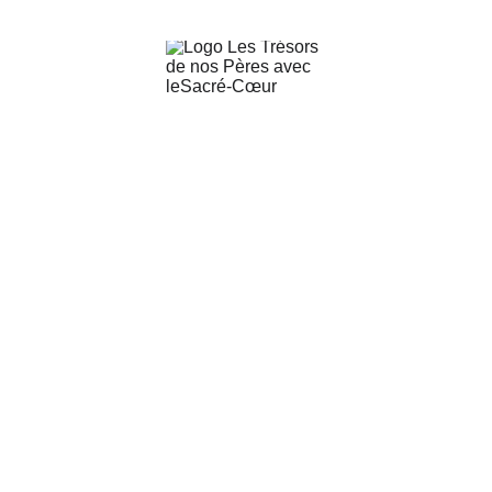
[4]
Catéchisme de persévérance
[5]
Le Secret admirable du Très Saint 
© 2025 trésors de 
Rosaire
nos pères
conditions 
générales des 
[6]
ventes
[7]
Vous serez comme des dieux
[8]