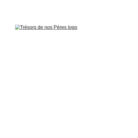
is le vendredi 26 juin à 
 DE PROVENCE
SUR LES PAS DE
CART
CONTROVERSES
BOUTIQUE
LES SAINTS