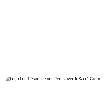
ais et catholiques !
Si vous connaissez un directeur d’école, 
oncours est pour vous. 
tresorsdenosperes.fr
contact@tresorsdenosperes.fr
Pour que revivent les trésors de nos Pères…