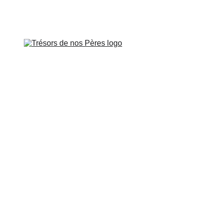
is le vendredi 26 juin à 
 DE PROVENCE
SUR LES PAS DE
CART
CONTROVERSES
BOUTIQUE