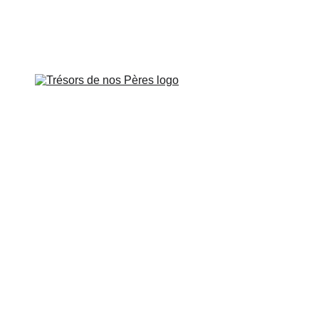
Veillée à Paris le vendredi 26 juin à 
APOTRES DE GAULE
APÔTRES DE PROVENCE
SUR LES PAS DE
CARTES INTERACTIVES
VIDÉOS
CONTROVERSES
BOUTIQUE