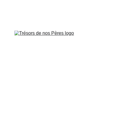
Veillée à Paris le vendredi 26 juin à 
APOTRES DE GAULE
APÔTRES DE PROVENCE
SUR LES PAS DE
CARTES INTERACTIVES
VIDÉOS
CONTROVERSES
BOUTIQUE