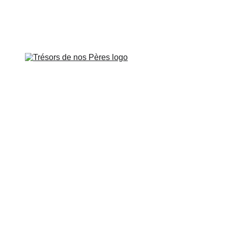
Veillée à Paris le vendredi 26 juin à 
APOTRES DE GAULE
APÔTRES DE PROVENCE
SUR LES PAS DE
CARTES INTERACTIVES
VIDÉOS
CONTROVERSES
BOUTIQUE